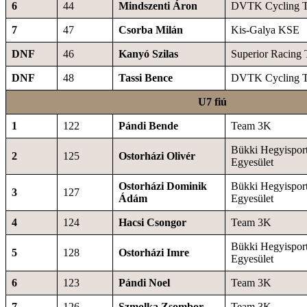
6
44
Mindszenti Áron
DVTK Cycling 
7
47
Csorba Milán
Kis-Galya KSE
DNF
46
Kanyó Szilas
Superior Racing
DNF
48
Tassi Bence
DVTK Cycling 
U7 fiú
1
122
Pándi Bende
Team 3K
Bükki Hegyisport
2
125
Ostorházi Olivér
Egyesület
Ostorházi Dominik
Bükki Hegyisport
3
127
Ádám
Egyesület
4
124
Hacsi Csongor
Team 3K
Bükki Hegyisport
5
128
Ostorházi Imre
Egyesület
6
123
Pándi Noel
Team 3K
7
126
Szmolka Zsombor
Team 3K