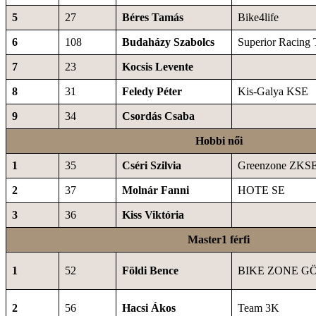
5
27
Béres Tamás
Bike4life
6
108
Budaházy Szabolcs
Superior Racing
7
23
Kocsis Levente
8
31
Feledy Péter
Kis-Galya KSE
9
34
Csordás Csaba
Hobbi női
1
35
Cséri Szilvia
Greenzone ZKS
2
37
Molnár Fanni
HOTE SE
3
36
Kiss Viktória
Master1 férfi
1
52
Földi Bence
BIKE ZONE G
2
56
Hacsi Ákos
Team 3K