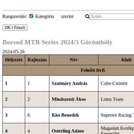
Rangsorolás:
Kategória szerint
Borsod MTB Series 2024/3 Görömböly
2024-05-26
Helyezés
Rajtszám
Név
Klub
Felnőtt férfi
1
1
Szatmáry András
Cube-Csömör
2
2
Mindszenti Ákos
Lotus Team
3
6
Kiss Benedek
Superior Racing
Magaslati Kerékp
4
4
Osterling Adam
Egyesület