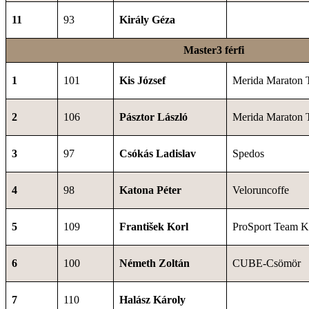
11
93
Király Géza
Master3 férfi
1
101
Kis József
Merida Maraton 
2
106
Pásztor László
Merida Maraton 
3
97
Csókás Ladislav
Spedos
4
98
Katona Péter
Veloruncoffe
5
109
František Korl
ProSport Team K
6
100
Németh Zoltán
CUBE-Csömör
7
110
Halász Károly