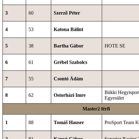
3
60
Szerző Péter
4
53
Katona Bálint
5
38
Bartha Gábor
HOTE SE
6
61
Grébel Szabolcs
7
55
Csontó Ádám
Bükki Hegyisport
8
62
Ostorházi Imre
Egyesület
Master2 férfi
1
88
Tomáš Hauser
ProSport Team K
2
81
Kanyó Gábor
Superior Racing