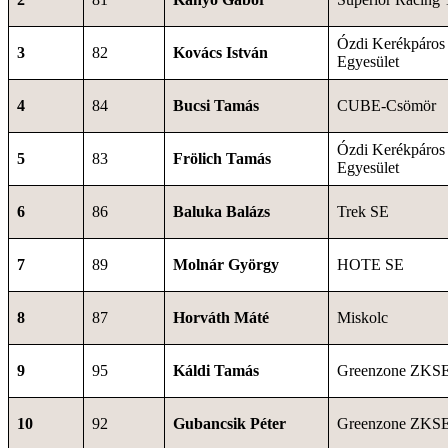
Ózdi Kerékpáros
3
82
Kovács István
Egyesület
4
84
Bucsi Tamás
CUBE-Csömör
Ózdi Kerékpáros
5
83
Frölich Tamás
Egyesület
6
86
Baluka Balázs
Trek SE
7
89
Molnár György
HOTE SE
8
87
Horváth Máté
Miskolc
9
95
Káldi Tamás
Greenzone ZKS
10
92
Gubancsik Péter
Greenzone ZKS