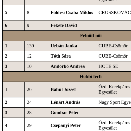
5
8
Földesi Csaba Miklós
CROSSKOVÁCS
6
9
Fekete Dávid
Felnőtt női
1
139
Urbán Janka
CUBE-Csömör
2
12
Tóth Sára
CUBE-Csömör
3
10
Andorkó Andrea
HOTE SE
Hobbi férfi
Ózdi Kerékpáros
1
26
Bahul József
Egyesület
2
24
Lénárt András
Nagy Sport Egye
3
28
Gombár Péter
Ózdi Kerékpáros
4
29
Csépányi Péter
Egyesület