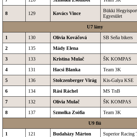
Bükki Hegyisport
8
129
Kovács Vince
Egyesület
U7 lány
1
130
Olívia Kováčová
SB Seňa bikers
2
135
Mády Elena
3
133
Kristína Mulač
ŠK KOMPAS
4
131
Hacsi Blanka
Team 3K
5
136
Stolczenberger Virág
Kis-Galya KSE
6
134
Rási Ráchel
MS TnB
7
132
Olívia Mulač
ŠK KOMPAS
8
137
Szmolka Zsófia
Team 3K
U9 fiú
1
121
Budaházy Márton
Superior Racing