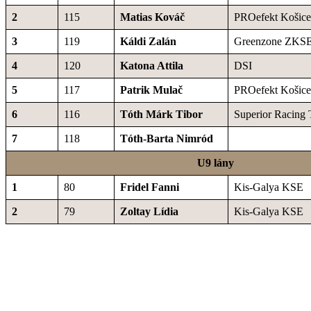
2
115
Matias Kováč
PROefekt Košice
3
119
Káldi Zalán
Greenzone ZKS
4
120
Katona Attila
DSI
5
117
Patrik Mulač
PROefekt Košice
6
116
Tóth Márk Tibor
Superior Racing
7
118
Tóth-Barta Nimród
U9 lány
1
80
Fridel Fanni
Kis-Galya KSE
2
79
Zoltay Lídia
Kis-Galya KSE