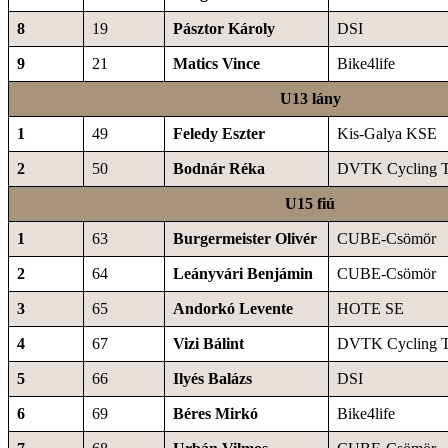
8
19
Pásztor Károly
DSI
9
21
Matics Vince
Bike4life
U13 lány
1
49
Feledy Eszter
Kis-Galya KSE
2
50
Bodnár Réka
DVTK Cycling 
U15 fiú
1
63
Burgermeister Olivér
CUBE-Csömör
2
64
Leányvári Benjámin
CUBE-Csömör
3
65
Andorkó Levente
HOTE SE
4
67
Vizi Bálint
DVTK Cycling 
5
66
Ilyés Balázs
DSI
6
69
Béres Mirkó
Bike4life