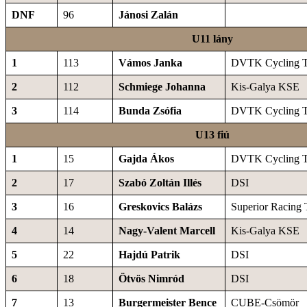
DNF
96
Jánosi Zalán
U11 lány
1
113
Vámos Janka
DVTK Cycling 
2
112
Schmiege Johanna
Kis-Galya KSE
3
114
Bunda Zsófia
DVTK Cycling 
U13 fiú
1
15
Gajda Ákos
DVTK Cycling 
2
17
Szabó Zoltán Illés
DSI
3
16
Greskovics Balázs
Superior Racing
4
14
Nagy-Valent Marcell
Kis-Galya KSE
5
22
Hajdú Patrik
DSI
6
18
Ötvös Nimród
DSI
7
13
Burgermeister Bence
CUBE-Csömör