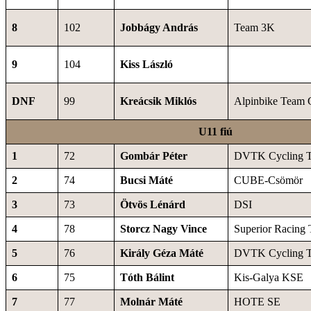
8
102
Jobbágy András
Team 3K
9
104
Kiss László
DNF
99
Kreácsik Miklós
Alpinbike Team 
U11 fiú
1
72
Gombár Péter
DVTK Cycling 
2
74
Bucsi Máté
CUBE-Csömör
3
73
Ötvös Lénárd
DSI
4
78
Storcz Nagy Vince
Superior Racing
5
76
Király Géza Máté
DVTK Cycling 
6
75
Tóth Bálint
Kis-Galya KSE
7
77
Molnár Máté
HOTE SE