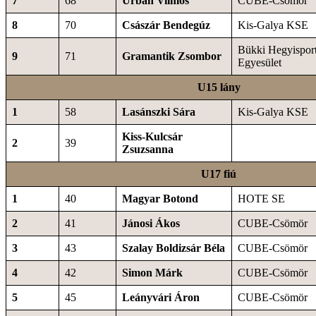
7
68
Urbán Vilmos
CUBE-Csömör
8
70
Császár Bendegúz
Kis-Galya KSE
Bükki Hegyisport
9
71
Gramantik Zsombor
Egyesület
U15 lány
1
58
Lasánszki Sára
Kis-Galya KSE
Kiss-Kulcsár
2
39
Zsuzsanna
U17 fiú
1
40
Magyar Botond
HOTE SE
2
41
Jánosi Ákos
CUBE-Csömör
3
43
Szalay Boldizsár Béla
CUBE-Csömör
4
42
Simon Márk
CUBE-Csömör
5
45
Leányvári Áron
CUBE-Csömör