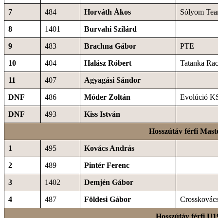
7
484
Horváth Ákos
Sólyom Te
8
1401
Burvahi Szilárd
9
483
Brachna Gábor
PTE
10
404
Halász Róbert
Tatanka Ra
11
407
Agyagási Sándor
DNF
486
Móder Zoltán
Evolúció K
DNF
493
Kiss István
Hosszútáv férfi Mast
1
495
Kovács András
2
489
Pintér Ferenc
3
1402
Demjén Gábor
4
487
Földesi Gábor
Crosskovác
Hosszútáv férfi U1