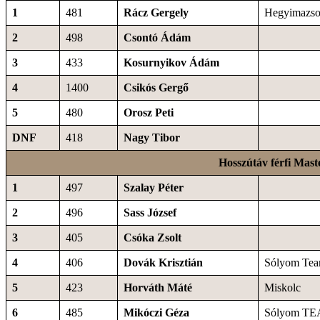
1
481
Rácz Gergely
Hegyimazso
2
498
Csontó Ádám
3
433
Kosurnyikov Ádám
4
1400
Csikós Gergő
5
480
Orosz Peti
DNF
418
Nagy Tibor
Hosszútáv férfi Mast
1
497
Szalay Péter
2
496
Sass József
3
405
Csóka Zsolt
4
406
Dovák Krisztián
Sólyom Te
5
423
Horváth Máté
Miskolc
6
485
Mikóczi Géza
Sólyom T