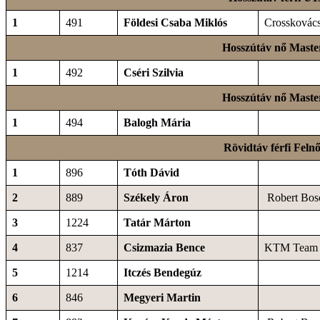
1
491
Földesi Csaba Miklós
Crosskovác
Hosszútáv nő Maste
1
492
Cséri Szilvia
Hosszútáv nő Maste
1
494
Balogh Mária
Rövidtáv férfi Felnő
1
896
Tóth Dávid
2
889
Székely Áron
Robert Bos
3
1224
Tatár Márton
4
837
Csizmazia Bence
KTM Team 
5
1214
Itczés Bendegúz
6
846
Megyeri Martin