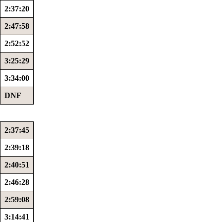
2:37:20
2:47:58
2:52:52
3:25:29
3:34:00
DNF
2:37:45
2:39:18
2:40:51
2:46:28
2:59:08
3:14:41