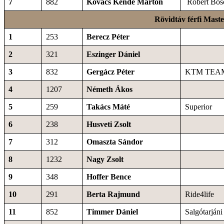
7
882
Kovács Kende Márton
Robert Bos
Rövidtáv férfi Mast
1
253
Berecz Péter
2
321
Eszinger Dániel
3
832
Gergácz Péter
KTM TEA
4
1207
Németh Ákos
5
259
Takács Máté
Superior
6
238
Husveti Zsolt
7
312
Omaszta Sándor
8
1232
Nagy Zsolt
9
348
Hoffer Bence
10
291
Berta Rajmund
Ride4life
11
852
Timmer Dániel
Salgótarján