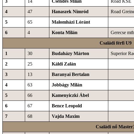
3
14
Csendes Milán
Road KSE
4
47
Hanaszek Nimród
Road Grein
5
65
Malomházi Lóránt
6
4
Konta Milán
Gerecse mt
Családi férfi U9
1
30
Budaházy Márton
Superior R
2
25
Káldi Zalán
3
13
Baranyai Bertalan
4
63
Jobbágy Milán
5
66
Kamenyiczki Ábel
6
67
Bence Leopold
7
68
Vajda Maxim
Családi nő Master