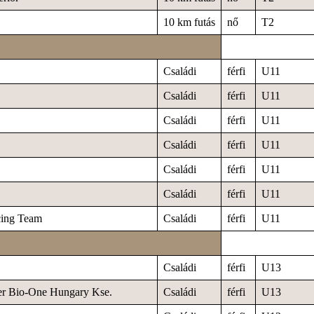
10 km futás
nő
T2
Családi
férfi
U11
Családi
férfi
U11
Családi
férfi
U11
Családi
férfi
U11
Családi
férfi
U11
Családi
férfi
U11
cing Team
Családi
férfi
U11
Családi
férfi
U13
er Bio-One Hungary Kse.
Családi
férfi
U13