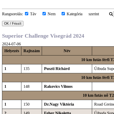
Rangsorolás:
Táv
Nem
Kategória szerint
Superior Challenge Visegrád 2024
2024-07-06
Helyezés
Rajtszám
Név
10 km futás férfi T
1
135
Puszti Richárd
Úibuda Supe
10 km futás férfi T
1
148
Rakovics Vilmos
10 km futás nő T2
1
150
Dr.Nagy Viktória
Road Grein
2
149
Feher Nikoletta
Úibuda Supe