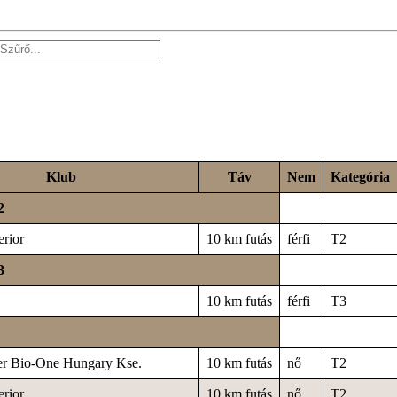
Klub
Táv
Nem
Kategória
2
rior
10 km futás
férfi
T2
3
10 km futás
férfi
T3
er Bio-One Hungary Kse.
10 km futás
nő
T2
rior
10 km futás
nő
T2