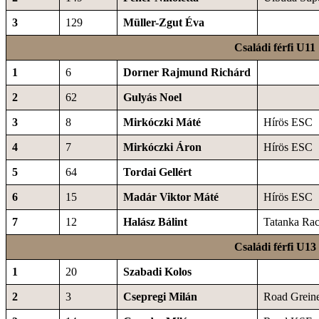
3
129
Müller-Zgut Éva
Családi férfi U11
1
6
Dorner Rajmund Richárd
2
62
Gulyás Noel
3
8
Mirkóczki Máté
Hírös ESC
4
7
Mirkóczki Áron
Hírös ESC
5
64
Tordai Gellért
6
15
Madár Viktor Máté
Hírös ESC
7
12
Halász Bálint
Tatanka Ra
Családi férfi U13
1
20
Szabadi Kolos
2
3
Csepregi Milán
Road Grein