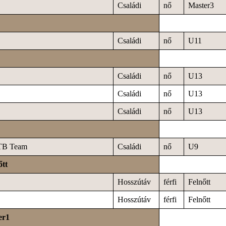
Családi
nő
Master3
Családi
nő
U11
Családi
nő
U13
Családi
nő
U13
Családi
nő
U13
TB Team
Családi
nő
U9
őtt
Hosszútáv
férfi
Felnőtt
Hosszútáv
férfi
Felnőtt
er1