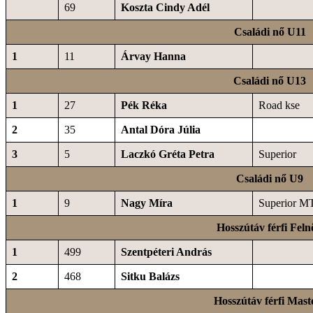
69
Koszta Cindy Adél
Családi nő U11
1
11
Árvay Hanna
Családi nő U13
1
27
Pék Réka
Road kse
2
35
Antal Dóra Júlia
3
5
Laczkó Gréta Petra
Superior
Családi nő U9
1
9
Nagy Míra
Superior M
Hosszútáv férfi Feln
1
499
Szentpéteri András
2
468
Sitku Balázs
Hosszútáv férfi Mast