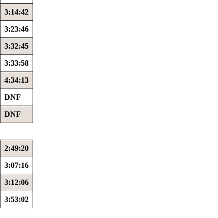
3:14:42
3:23:46
3:32:45
3:33:58
4:34:13
DNF
DNF
2:49:20
3:07:16
3:12:06
3:53:02