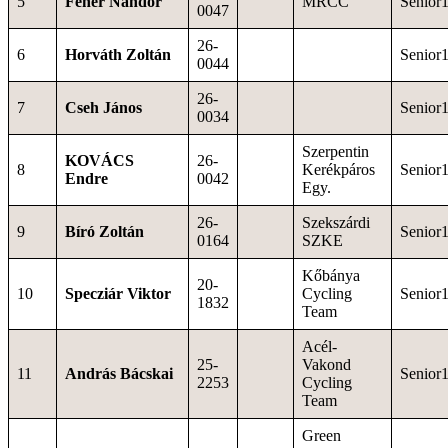
5
Fehér Nándor
MRCC
Senior
0047
26-
6
Horváth Zoltán
Senior
0044
26-
7
Cseh János
Senior
0034
Szerpentin
KOVÁCS
26-
8
Kerékpáros
Senior
Endre
0042
Egy.
26-
Szekszárdi
9
Bíró Zoltán
Senior
0164
SZKE
Kőbánya
20-
10
Specziár Viktor
Cycling
Senior
1832
Team
Acél-
25-
Vakond
11
András Bácskai
Senior
2253
Cycling
Team
Green