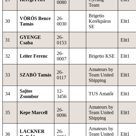
0080
Team
Brigetio
VÖRÖS Bence
26-
30
Kerékpáros
Elit1
Tamás
0030
SE
GYENGE
26-
31
Elit1
Csaba
0153
26-
32
Leiter Ferenc
Brigetio KSE
Elit1
0007
Amateurs by
26-
33
SZABÓ Tamás
Team United
Elit1
0117
Shipping
Sajtos
12-
34
TUS Amatőr
Elit1
Zsombor
3456
Amateurs by
26-
35
Kepe Marcell
Team United
Elit1
0096
Shipping
Amateurs by
LACKNER
26-
36
Team United
Elit1