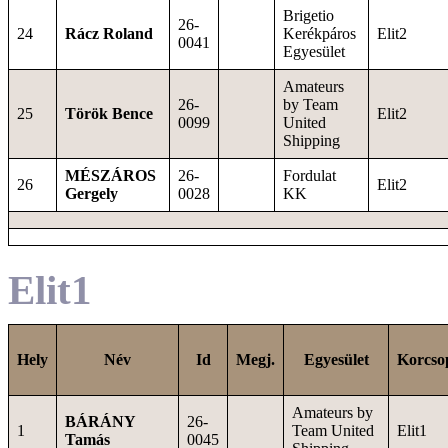
Brigetio
26-
24
Rácz Roland
Kerékpáros
Elit2
0041
Egyesület
Amateurs
26-
by Team
25
Török Bence
Elit2
0099
United
Shipping
MÉSZÁROS
26-
Fordulat
26
Elit2
Gergely
0028
KK
Elit1
Hely
Név
Id
Megj.
Egyesület
Korcso
Amateurs by
BÁRÁNY
26-
1
Team United
Elit1
Tamás
0045