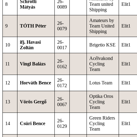
Schrotti
26-
8
Team united
Elit1
Mátyás
0089
Shipping
Amateurs by
26-
9
TÓTH Péter
Team United
Elit1
0079
Shipping
ifj. Havasi
26-
10
Brigetio KSE
Elit1
Zoltán
0017
Acélvakond
26-
11
Vingl Balázs
Cycling
Elit1
0162
Team
26-
12
Horváth Bence
Lotus Team
Elit1
0172
Optika Oros
26-
13
Vörös Gergő
Cycling
Elit1
0067
Team
Green Riders
26-
14
Csúri Bence
Cycling
Elit1
0129
Team