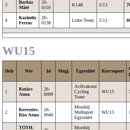
Borbás
26-
3
K14K
U13
7
Máté
0110
Kazimity
26-
4
Lotus Team
U13
6
Ferenc
0138
WU15
Hely
Név
Id
Megj.
Egyesület
Korcsoport
Acélvakond
Kutács
26-
1
Cycling
WU15
Anna
0009
Team
Mozdulj
Keresztes-
26-
2
Multisport
WU15
Kiss Anna
0040
Egyesület
TÓTH-
Mozdulj