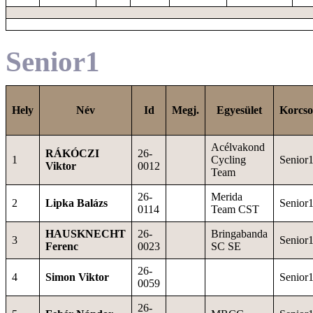
Senior1
Hely
Név
Id
Megj.
Egyesület
Korcso
Acélvakond
RÁKÓCZI
26-
1
Cycling
Senior
Viktor
0012
Team
26-
Merida
2
Lipka Balázs
Senior
0114
Team CST
HAUSKNECHT
26-
Bringabanda
3
Senior
Ferenc
0023
SC SE
26-
4
Simon Viktor
Senior
0059
26-