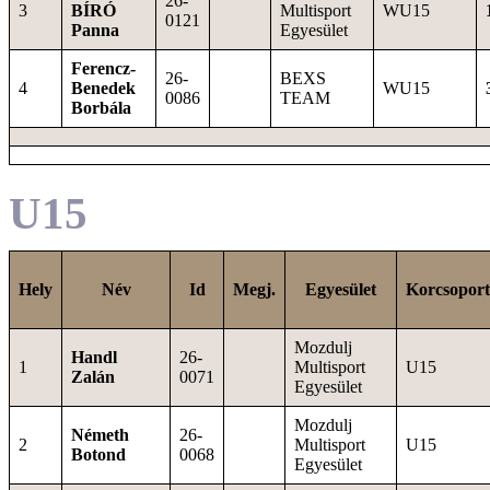
26-
3
BÍRÓ
Multisport
WU15
0121
Panna
Egyesület
Ferencz-
26-
BEXS
4
Benedek
WU15
0086
TEAM
Borbála
U15
Hely
Név
Id
Megj.
Egyesület
Korcsoport
Mozdulj
Handl
26-
1
Multisport
U15
Zalán
0071
Egyesület
Mozdulj
Németh
26-
2
Multisport
U15
Botond
0068
Egyesület