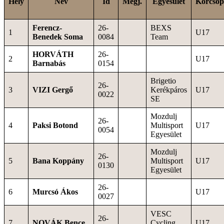
Hely
Név
Id
Megj.
Egyesület
Korcsop
Ferencz-
26-
BEXS
1
U17
Benedek Soma
0084
Team
HORVÁTH
26-
2
U17
Barnabás
0154
Brigetio
26-
3
VIZI Gergő
Kerékpáros
U17
0022
SE
Mozdulj
26-
4
Paksi Botond
Multisport
U17
0054
Egyesület
Mozdulj
26-
5
Bana Koppány
Multisport
U17
0130
Egyesület
26-
6
Murcsó Ákos
U17
0027
VESC
26-
7
NOVÁK Bence
Cycling
U17