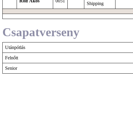
Rolf Ákos
0051
Shipping
Csapatverseny
Utánpótlás
Felnőtt
Senior