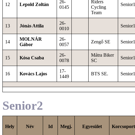
26-
Riders
12
Lepold Zoltán
Senior
0145
Cycling
Team
26-
13
Jónás Attila
Senior
0010
MOLNÁR
26-
14
Zengő SE
Senior
Gábor
0057
26-
Mátra Biker
15
Kósa Csaba
Senior
0078
SC
17-
16
Kovács Lajos
BTS SE.
Senior
1449
Senior2
Hely
Név
Id
Megj.
Egyesület
Korcsoport