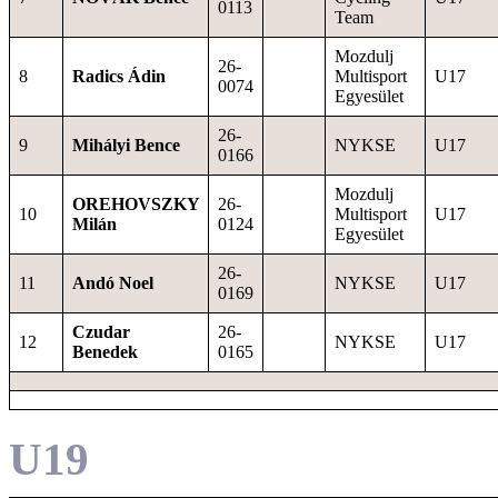
0113
Team
Mozdulj
26-
8
Radics Ádin
Multisport
U17
0074
Egyesület
26-
9
Mihályi Bence
NYKSE
U17
0166
Mozdulj
OREHOVSZKY
26-
10
Multisport
U17
Milán
0124
Egyesület
26-
11
Andó Noel
NYKSE
U17
0169
Czudar
26-
12
NYKSE
U17
Benedek
0165
U19