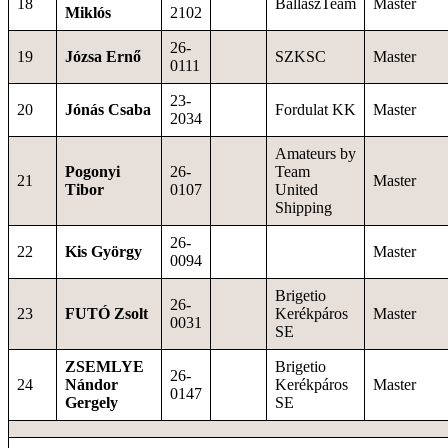
18
BallaszTeam
Master
Miklós
2102
26-
19
Józsa Ernő
SZKSC
Master
0111
23-
20
Jónás Csaba
Fordulat KK
Master
2034
Amateurs by
Pogonyi
26-
Team
21
Master
Tibor
0107
United
Shipping
26-
22
Kis György
Master
0094
Brigetio
26-
23
FUTÓ Zsolt
Kerékpáros
Master
0031
SE
ZSEMLYE
Brigetio
26-
24
Nándor
Kerékpáros
Master
0147
Gergely
SE