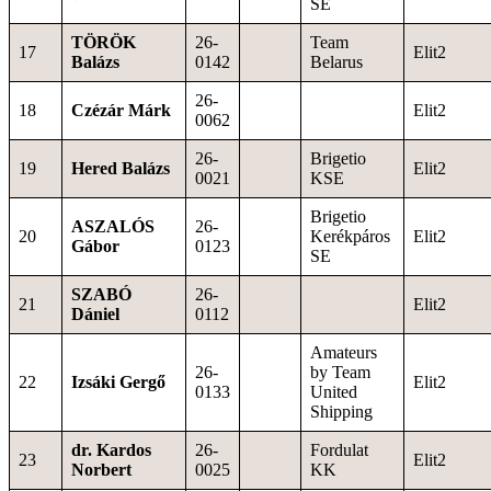
SE
TÖRÖK
26-
Team
17
Elit2
Balázs
0142
Belarus
26-
18
Czézár Márk
Elit2
0062
26-
Brigetio
19
Hered Balázs
Elit2
0021
KSE
Brigetio
ASZALÓS
26-
20
Kerékpáros
Elit2
Gábor
0123
SE
SZABÓ
26-
21
Elit2
Dániel
0112
Amateurs
26-
by Team
22
Izsáki Gergő
Elit2
0133
United
Shipping
dr. Kardos
26-
Fordulat
23
Elit2
Norbert
0025
KK