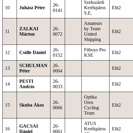
Szekszárdi
26-
10
Juhász Péter
Kerékpáros
Elit2
0141
S.E.
Amateurs
ZALKAI
26-
by Team
11
Elit2
Márton
0072
United
Shipping
26-
Fitboys Pro
12
Csölle Dániel
Elit2
0152
KSE
SCHULMAN
26-
13
Elit2
Péter
0004
PESTI
26-
14
Elit2
András
0033
Optika
26-
Oros
15
Skuba Ákos
Elit2
0066
Cycling
Team
ATUS
GACSAI
26-
16
Kerékpáros
Elit2
Dániel
0061