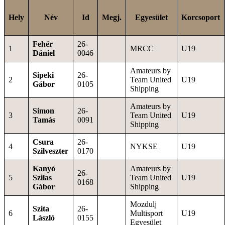
Hely
Név
Id
Megj.
Egyesület
Korcsoport
Fehér
26-
1
MRCC
U19
Dániel
0046
Amateurs by
Sipeki
26-
2
Team United
U19
Gábor
0105
Shipping
Amateurs by
Simon
26-
3
Team United
U19
Tamás
0091
Shipping
Csura
26-
4
NYKSE
U19
Szilveszter
0170
Kanyó
Amateurs by
26-
5
Szilas
Team United
U19
0168
Gábor
Shipping
Mozdulj
Szita
26-
6
Multisport
U19
László
0155
Egyesület