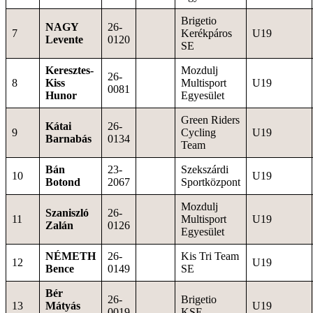
Brigetio
NAGY
26-
7
Kerékpáros
U19
Levente
0120
SE
Keresztes-
Mozdulj
26-
8
Kiss
Multisport
U19
0081
Hunor
Egyesület
Green Riders
Kátai
26-
9
Cycling
U19
Barnabás
0134
Team
Bán
23-
Szekszárdi
10
U19
Botond
2067
Sportközpont
Mozdulj
Szaniszló
26-
11
Multisport
U19
Zalán
0126
Egyesület
NÉMETH
26-
Kis Tri Team
12
U19
Bence
0149
SE
Bér
26-
Brigetio
13
Mátyás
U19
0019
KSE