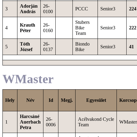
Adorján
26-
3
PCCC
Senior3
224
András
0100
Stubers
Krauth
26-
4
Bike
Senior3
222
Péter
0160
Team
Tóth
26-
Biondo
5
Senior3
41
József
0137
Bike
WMaster
Hely
Név
Id
Megj.
Egyesület
Korcsop
Harcsáné
26-
Acélvakond Cycle
1
Auerbach
WMaster
0006
Team
Petra