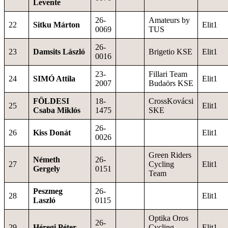
Levente
26-
Amateurs by
22
Sitku Márton
Elit1
0069
TUS
26-
23
Damsits László
Brigetio KSE
Elit1
0016
23-
Fillari Team
24
SIMÓ Attila
Elit1
2007
Budaörs KSE
FÖLDESI
18-
CrossKovácsi
25
Elit1
Csaba Miklós
1475
SKE
26-
26
Kiss Donát
Elit1
0026
Green Riders
Németh
26-
27
Cycling
Elit1
Gergely
0151
Team
Peszmeg
26-
28
Elit1
Laszló
0115
Optika Oros
26-
29
Héregi Péter
Cycling
Elit1