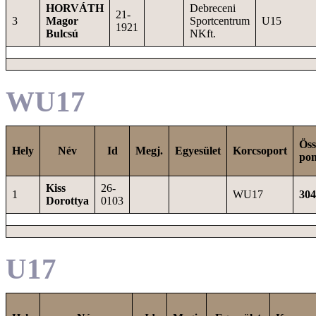
HORVÁTH
Debreceni
21-
3
Magor
Sportcentrum
U15
1921
Bulcsú
NKft.
WU17
Öss
Hely
Név
Id
Megj.
Egyesület
Korcsoport
pon
Kiss
26-
1
WU17
304
Dorottya
0103
U17