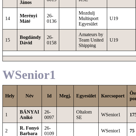
János
Mozdulj
Merényi
26-
14
Multisport
U19
Máté
0136
Egyesület
Amateurs by
Bogdándy
26-
15
Team United
U19
Dávid
0158
Shipping
WSenior1
Ös
Hely
Név
Id
Megj.
Egyesület
Korcsoport
po
BÁNYAI
26-
Oltalom
1
WSenior1
17
Anikó
0097
SE
R. Fonyó
26-
2
WSenior1
75
Barbara
0109