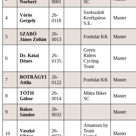
Norbert
0001
SC
Szekszárdi
Vörös
26-
4
Kerékpáros
Master
Gergely
0118
S.E.
SZABÓ
26-
5
Fordulat KK
Master
János Zoltán
0013
Green
Dr. Kátai
26-
Riders
6
Master
Dénes
0135
Cycling
Team
BOTRÁGYI
26-
7
Fordulat KK
Master
Attila
0122
TÓTH
26-
Mátra Biker
8
Master
Gábor
0014
SC
Bakos
26-
9
Master
Sándor
0032
Amateurs by
Vaszkó
26-
Team
10
Master