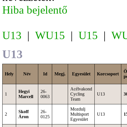
Hiba bejelentő
U13
|
WU15
|
U15
|
WU
U13
Ö
Hely
Név
Id
Megj.
Egyesület
Korcsoport
p
Acélvakond
Hegyi
26-
1
Cycling
U13
3
Marcell
0063
Team
Mozdulj
Skoff
26-
2
Multisport
U13
1
Áron
0125
Egyesület