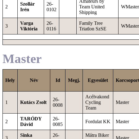
Amateurs by
Szollár
26-
2
Team United
WMaster
Irén
0102
Shipping
Varga
26-
Family Tree
3
WMaster
Viktória
0116
Triatlon SzSE
Master
Hely
Név
Id
Megj.
Egyesület
Korcsopor
Acélvakond
26-
1
Kutács Zsolt
Cycling
Master
0008
Team
TARÓDY
26-
2
Fordulat KK
Master
Dávid
0085
Sinka
26-
Mátra Biker
3
Master