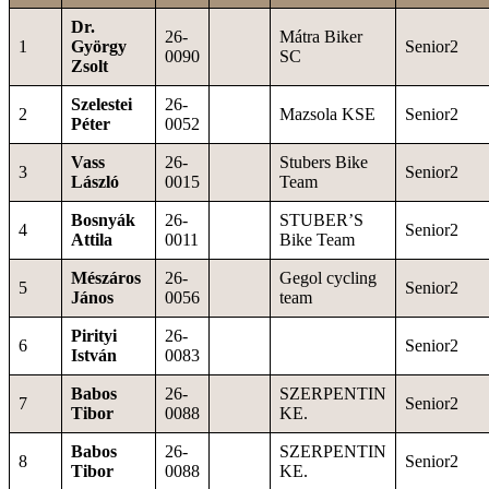
Dr.
26-
Mátra Biker
1
György
Senior2
0090
SC
Zsolt
Szelestei
26-
2
Mazsola KSE
Senior2
Péter
0052
Vass
26-
Stubers Bike
3
Senior2
László
0015
Team
Bosnyák
26-
STUBER’S
4
Senior2
Attila
0011
Bike Team
Mészáros
26-
Gegol cycling
5
Senior2
János
0056
team
Pirityi
26-
6
Senior2
István
0083
Babos
26-
SZERPENTIN
7
Senior2
Tibor
0088
KE.
Babos
26-
SZERPENTIN
8
Senior2
Tibor
0088
KE.