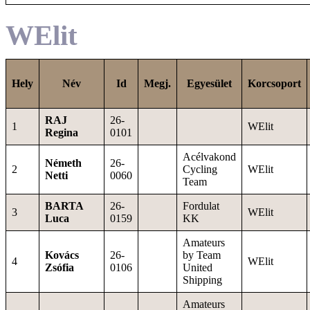
WElit
Hely
Név
Id
Megj.
Egyesület
Korcsoport
RAJ
26-
1
WElit
Regina
0101
Acélvakond
Németh
26-
2
Cycling
WElit
Netti
0060
Team
BARTA
26-
Fordulat
3
WElit
Luca
0159
KK
Amateurs
Kovács
26-
by Team
4
WElit
Zsófia
0106
United
Shipping
Amateurs