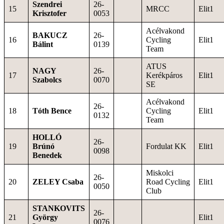
Szendrei
26-
15
MRCC
Elit1
Krisztofer
0053
Acélvakond
BAKUCZ
26-
16
Cycling
Elit1
Bálint
0139
Team
ATUS
NAGY
26-
17
Kerékpáros
Elit1
Szabolcs
0070
SE
Acélvakond
26-
18
Tóth Bence
Cycling
Elit1
0132
Team
HOLLÓ
26-
19
Brúnó
Fordulat KK
Elit1
0098
Benedek
Miskolci
26-
20
ZELEY Csaba
Road Cycling
Elit1
0050
Club
STANKOVITS
26-
21
György
Elit1
0076