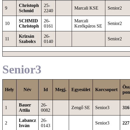
Christoph
25-
9
Marcali KSE
Senior2
Schmid
2240
SCHMID
26-
Marcali
10
Senior2
Christoph
0161
Kerékpáros SE
Krizsán
26-
11
Senior2
Szabolcs
0140
Senior3
Öss
Hely
Név
Id
Megj.
Egyesület
Korcsoport
pon
Bauer
26-
1
Zengő SE
Senior3
316
Attila
0082
Labancz
26-
2
Senior3
227
Isván
0143