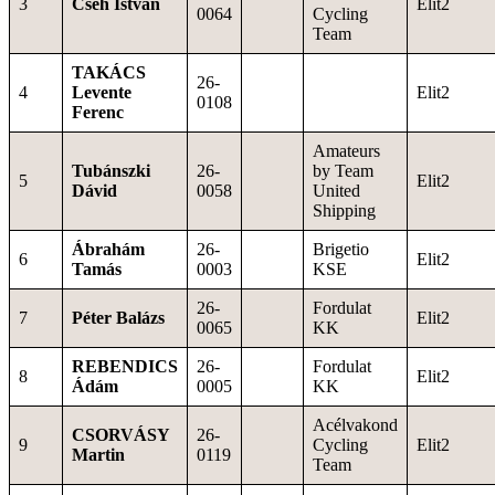
3
Cseh István
Elit2
0064
Cycling
Team
TAKÁCS
26-
4
Levente
Elit2
0108
Ferenc
Amateurs
Tubánszki
26-
by Team
5
Elit2
Dávid
0058
United
Shipping
Ábrahám
26-
Brigetio
6
Elit2
Tamás
0003
KSE
26-
Fordulat
7
Péter Balázs
Elit2
0065
KK
REBENDICS
26-
Fordulat
8
Elit2
Ádám
0005
KK
Acélvakond
CSORVÁSY
26-
9
Cycling
Elit2
Martin
0119
Team