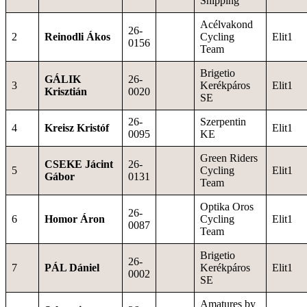
Shipping
Acélvakond
26-
2
Reinodli Ákos
Cycling
Elit1
0156
Team
Brigetio
GÁLIK
26-
3
Kerékpáros
Elit1
Krisztián
0020
SE
26-
Szerpentin
4
Kreisz Kristóf
Elit1
0095
KE
Green Riders
CSEKE Jácint
26-
5
Cycling
Elit1
Gábor
0131
Team
Optika Oros
26-
6
Homor Áron
Cycling
Elit1
0087
Team
Brigetio
26-
7
PÁL Dániel
Kerékpáros
Elit1
0002
SE
Amatures by