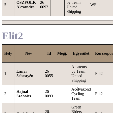
OSZFOLK
26-
by Team
5
WElit
Alexandra
0092
United
Shipping
Elit2
Hely
Név
Id
Megj.
Egyesület
Korcsopor
Amateurs
Lányi
26-
by Team
1
Elit2
Sebestyén
0055
United
Shipping
Acélvakond
Hajnal
26-
2
Cycling
Elit2
Szabolcs
0093
Team
Green
26-
Riders