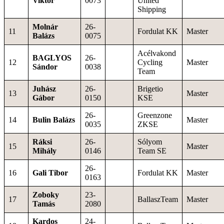
Viktor
0073
United
Shipping
Molnár
26-
11
Fordulat KK
Master
Balázs
0075
Acélvakond
BAGLYOS
26-
12
Cycling
Master
Sándor
0038
Team
Juhász
26-
Brigetio
13
Master
Gábor
0150
KSE
26-
Greenzone
14
Bulin Balázs
Master
0035
ZKSE
Ráksi
26-
Sólyom
15
Master
Mihály
0146
Team SE
26-
16
Gali Tibor
Fordulat KK
Master
0163
Zoboky
23-
17
BallaszTeam
Master
Tamás
2080
Kardos
24-